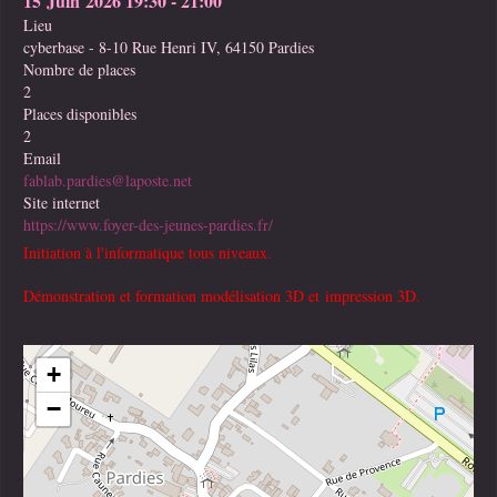
15 Juin 2026
19:30
-
21:00
Lieu
cyberbase - 8-10 Rue Henri IV, 64150 Pardies
Nombre de places
2
Places disponibles
2
Email
fablab.pardies@laposte.net
Site internet
https://www.foyer-des-jeunes-pardies.fr/
Initiation à l'informatique tous niveaux.
Démonstration et formation modélisation 3D et impression 3D.
+
−