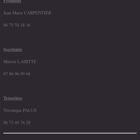
Président
Jean-Marie CARPENTIER
06 75 54 18 16
Secrétaire
Marion LAHITTE
07 86 96 09 68
Trésorière
Véronique PALUS
06 73 49 76 29