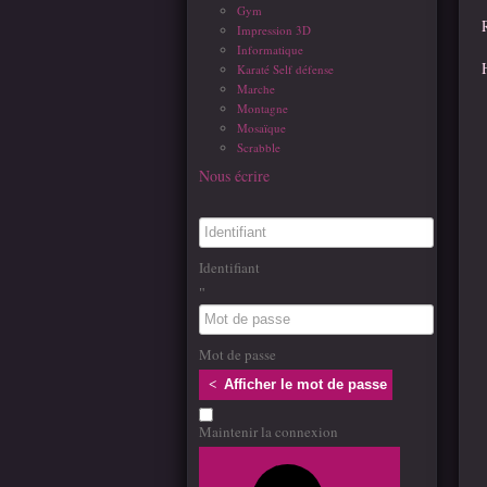
Gym
Impression 3D
Informatique
Karaté Self défense
Marche
Montagne
Mosaïque
Scrabble
Nous écrire
Identifiant
Mot de passe
Afficher le mot de passe
Maintenir la connexion