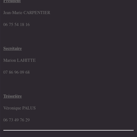
Président
Jean-Marie CARPENTIER
06 75 54 18 16
Secrétaire
Marion LAHITTE
07 86 96 09 68
Trésorière
Véronique PALUS
06 73 49 76 29