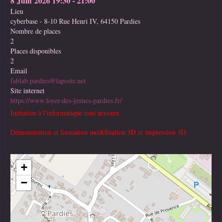
8 Juin 2026
19:30
-
21:00
Lieu
cyberbase - 8-10 Rue Henri IV, 64150 Pardies
Nombre de places
2
Places disponibles
2
Email
fablab.pardies@laposte.net
Site internet
https://www.foyer-des-jeunes-pardies.fr/
Initiation à l'informatique tous niveaux.
Démonstration et formation modélisation 3D et impression 3D.
+
−