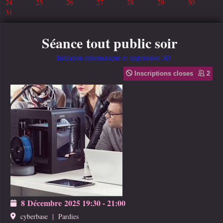
24
25
26
27
28
29
30
31
Séance tout public soir
Initiation informatique et impression 3D
Inscriptions closes
2
8 Décembre 2025
19:30
-
21:00
cyberbase
|
Pardies