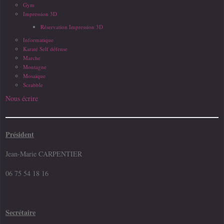
Gym
Impression 3D
Réservation Impression 3D
Informatique
Karaté Self défense
Marche
Montagne
Mosaïque
Scrabble
Nous écrire
Président
Jean-Marie CARPENTIER
06 75 54 18 16
Secrétaire