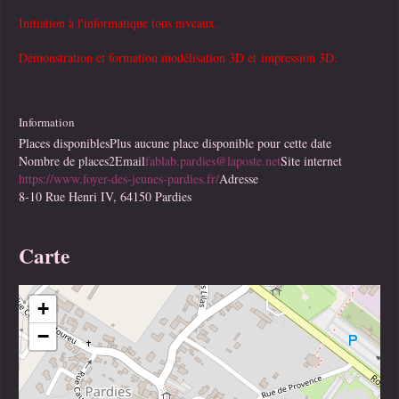
Initiation à l'informatique tous niveaux.
Démonstration et formation modélisation 3D et impression 3D.
Information
Places disponibles
Plus aucune place disponible pour cette date
Nombre de places
2
Email
fablab.pardies@laposte.net
Site internet
https://www.foyer-des-jeunes-pardies.fr/
Adresse
8-10 Rue Henri IV, 64150 Pardies
Carte
+
−