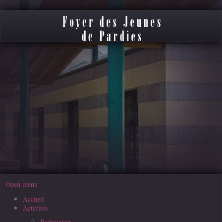
précédente
précédent
suivante
suivant
Open menu
Accueil
Activités
Badminton