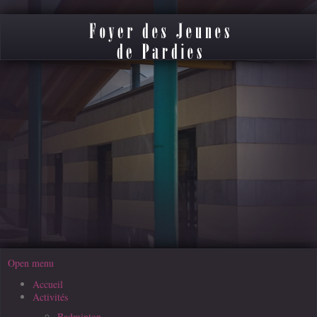
précédente
précédent
suivante
suivant
Open menu
Accueil
Activités
Badminton