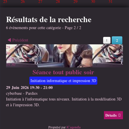
25
26
27
28
29
30
31
Résultats de la recherche
6 évènements pour cette catégorie
- Page 2 / 2
Précédent
2
1
29
Jui
2026
19:30
Séance tout public soir
Initiation informatique et impression 3D
29 Juin 2026
19:30
-
21:00
cyberbase
-
Pardies
Initiation à l'informatique tous niveaux. Initiation à la modélisation 3D
et à l'impression 3D.
Détails
Propulsé par
iCagenda