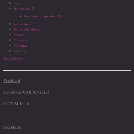
Gym
Impression 3D
Réservation Impression 3D
Informatique
Karaté Self défense
Marche
Montagne
Mosaïque
Scrabble
Nous écrire
Président
Jean-Marie CARPENTIER
06 75 54 18 16
Secrétaire