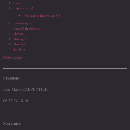
Gym
Impression 3D
Réservation Impression 3D
Informatique
Karaté Self défense
Marche
Montagne
Mosaïque
Scrabble
Nous écrire
Président
Jean-Marie CARPENTIER
06 75 54 18 16
Secrétaire