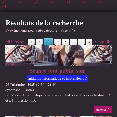
24
25
26
27
28
29
30
31
Résultats de la recherche
37 évènements pour cette catégorie
- Page 3 / 8
Précédent
Suivant
3
1
2
4
5
6
7
8
29
Déc
2025
19:30
Séance tout public soir
Initiation informatique et impression 3D
29 Décembre 2025
19:30
-
21:00
cyberbase
-
Pardies
Initiation à l'informatique tous niveaux. Initiation à la modélisation 3D
et à l'impression 3D.
Détails