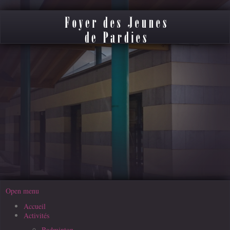
précédente
précédent
suivante
suivant
Open menu
Accueil
Activités
Badminton